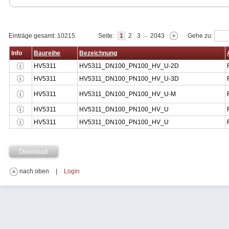
...
Einträge gesamt: 10215
Seite:
1
2
3
2043
Gehe zu:
Info
Baureihe
Bezeichnung
HV5311
HV5311_DN100_PN100_HV_U-2D
HV5311
HV5311_DN100_PN100_HV_U-3D
HV5311
HV5311_DN100_PN100_HV_U-M
HV5311
HV5311_DN100_PN100_HV_U
HV5311
HV5311_DN100_PN100_HV_U
Download
nach oben
Login