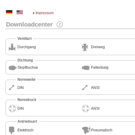
Impressum
Downloadcenter
Ventilart
Durchgang
Dreiweg
Dichtung
Stopfbuchse
Faltenbalg
Nennweite
DIN
ANSI
Nenndruck
DIN
ANSI
Antriebsart
Elektrisch
Pneumatisch